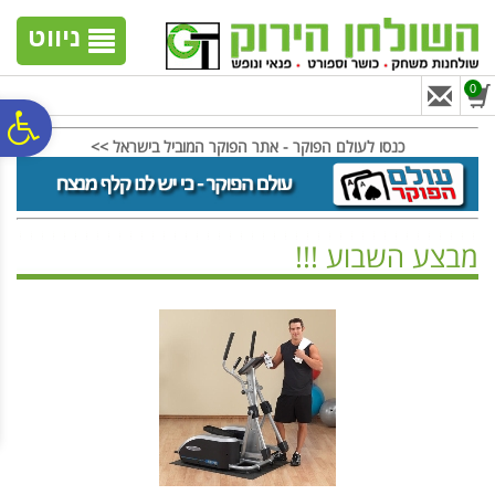
לתפריט
לתוכן
לתפריט
אתר
המרכזי
נגישות
ניווט
0
פ
כנסו לעולם הפוקר - אתר הפוקר המוביל בישראל >>
סר
מבצע השבוע !!!
נג
ראשי
>
טורנירים ותחרויות