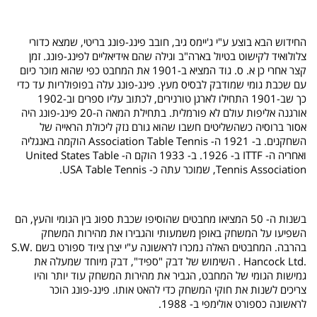
החידוש הבא בוצע ע"י ג'יימס גיב, חובב פינג-פונג בריטי, שמצא כדורי
צלולואיד לקישוט בטיול בארה"ב וגילה שהם אידיאליים לפינג-פונג. זמן
קצר אחרי כן א. ס. גוד המציא ב-1901 את המחבט כפי שהוא מוכר כיום
עם שכבת גומי שמודבק לבסיס מעץ. פינג-פונג עלה בפופולריות עד כדי
כך שב-1901 התחילו לארגן טורנירים, לכתוב עליו ספרים וב-1902
אורגנה אליפות עולם לא פורמלית. בתחילת המאה ה-20 פינג-פונג היה
אסור ברוסיה כשהשליטים חשבו שהוא גורם נזק ליכולת הראייה של
השחקנים. ב- 1921 ה-
Table Tennis
Association
הוקמה באנגליה
ואחריה ה-
ITTF
ב- 1926. ב- 1933 הוקם ה-
United States Table
Tennis Association
, שמוכר עתה כ-
USA Table Tennis
.
בשנות ה- 50 המציאו מחבטים שהוסיפו שכבת ספוג בין הגומי והעץ, הם
השפיעו על המשחק באופן משמעותי והגבירו את מהירות המשחק
בהרבה. המחבטים האלה נמכרו לראשונה ע"י יצרן ציוד ספורט בשם
S.W.
Hancock Ltd.
. השימוש של דבק "ספיד", דבק מיוחד שמעלה את
גמישות הגומי של המחבט, הגביר את מהירות המשחק עוד יותר והיו
צריכים לשנות את חוקי המשחק כדי להאט אותו. פינג-פונג הוכר
לראשונה כספורט אולימפי ב- 1988.