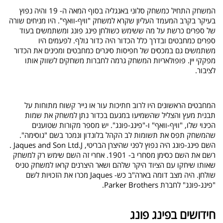
המשחק התחיל כמשחק סלוני באנגליה בסוף המאה ה- 19 והיה נפוץ
בעיקר בקרב המעמד העליון שקרא למשחק "וויף-וואף". היו מניחים שורה
של ספרים כרשת על מה ששימש כשולחן פינג פונג ומשתמשים בעוד
ספרים כמחבטים ובדרך כלל הכדור היה כדור גולף. לפעמים היו
משתמשים גם במכסים של חפיסות סיגרים כמחבטים ומכינים את הכדור
מפקקי יין. פופולאריות המשחק גרמה לחברות משחקים לשווק אותו
לציבור.
המחבטים הראשונים היו לרוב חתיכות עור או נייר קשוח מתוחות על
תבנית מעץ והצליל שהשמיעו במגעם בכדור נתן למשחק את שמות
הכינוי שלו, "וויף-וואף" ו-"פינג-פונג". יש מספר מקורות שטוענים
שהמשחק תפס את תשומות לב הקהל בלונדון ונמכר בשם "גוסימה".
השם פינג-פונג היה נפוץ לפני שהיצרן הבריטי,
J
. Jaques and Son Ltd.
רשם את השם כסימן מסחרי ב- 1901. אחרי זה השם שימש רק למשחק
שאותו שיחקו עם הציוד היקר שלהם ושאר היצרנים קראו למשחק טניס
שולחן. היה מצב דומה בארה"ב כש-
Jaques
מכרו את הזכויות לשם
"פינג-פונג" לחברת
Parker Brothers
.
חידושים בפינג פונג