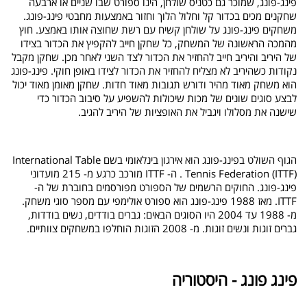
פינג-פונג, שמוכר גם כטניס שולחן, הינו ספורט שבו שניים או ארבעה
שחקנים מכים בכדור קל וחלול הלוך וחזור באמצעות מחבטי פינג-פונג.
משחקים פינג-פונג על שולחן קשיח עם רשת שחוצה אותו באמצע. חוץ
מהמכה הראשונה של המשחק, כל שחקן חייב להקפיץ את הכדור בצידו
של היריב והיריב חייב להחזיר את הכדור לצד השני לאחר מכן. שחקן מקבל
נקודות כשהיריב לא מצליח להחזיר את הכדור לצידו באופן חוקי. פינג-פונג
הוא משחק מאוד מהיר ודורש תגובות מאוד חדות. שחקן מאומן מאוד יכול
לבצע סוגים שונים של מכות שיכולות להשפיע על סיבוב הכדור כדי
שישנה את מסלולו ויגביל את האופציות של היריב להגיב.
הגוף השולט בפינג-פונג הוא אירגון בינלאומי בשם
International Table
Tennis Federation (ITTF)
. ה-
ITTF
מורכב כרגע מ- 215 מועדוני
פינג-פונג. החוקים הרשמים של הספורט מפורסמים בחוברת של ה-
ITTF
. מאז 1988 פינג-פונג הוא ספורט אולימפי עם מספר סוגי משחק.
מ- 1988 עד 2004 היו הסוגים הבאים: גברים בודדים, נשים בודדות,
גברים זוגות ונשים זוגות. מ- 2008 הזוגות הוחלפו במשחקים צוותיים.
פינג פונג - היסטוריה