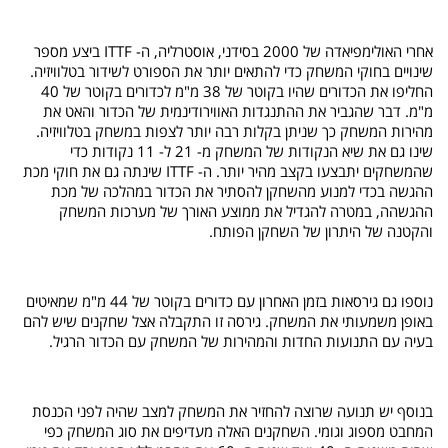
אחרי האולימפיאדה של 2000 בסידני, אוסטרליה, ה-
ITTF
ביצע מספר
שינויים בחוקי המשחק כדי להתאים יותר את הספורט לשידור בטלוויזיה.
החליפו את הכדורים שהיו בקוטר של 38 מ"מ לכדורים בקוטר של 40
מ"מ. דבר שהגביר את ההתנגדות האווירודינמית של הכדור והאט את
מהירות המשחק כך שניתן בקלות רבה יותר לצפות במשחק בטלוויזיה.
שינו גם את שיא הנקודות של המשחק מ- 21 ל- 11 נקודות כדי
שהמשחקים יתבצעו בקצב מהיר יותר.
ה-
ITTF
שינתה גם את חוקי מכת
ההגשה בכדי למנוע מהשחקן להסתיר את הכדור במהלכה של מכת
ההגשהה, במטרה להגדיל את ממוצע האורך של מערכות המשחק
והקטנה של היתרון של השחקן הפותח.
נוספו גם גירסאות בזמן האחרון עם כדורים בקוטר של 44 מ"מ שמאיטים
באופן משמעותי את המשחק. גירסה זו התקבלה אצל שחקנים שיש להם
בעיה עם התנועות החדות והמהירות של המשחק עם הכדור הרגיל.
בנוסף יש תנועה שרוצה להחזיר את המשחק למצב שהיה לפני הכנסת
המחבט מספוג וגומי. השחקנים האלה מעדיפים את סוג המשחק כפי