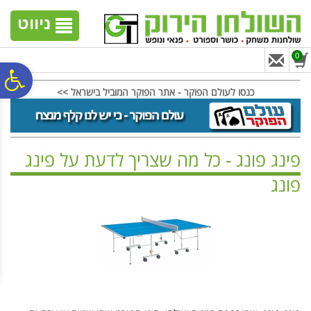
לתפריט
לתוכן
לתפריט
אתר
המרכזי
נגישות
ניווט
0
פ
כנסו לעולם הפוקר - אתר הפוקר המוביל בישראל >>
סר
פינג פונג - כל מה שצריך לדעת על פינג
נג
פונג
ראשי
>
מידע
>
פינג פונג / טניס שולחן
>
פינג פונג - כל מה שצריך לדעת על פינג פונג