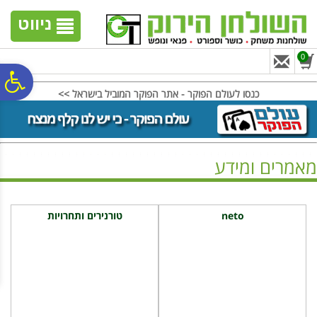
לתפריט
לתוכן
לתפריט
אתר
המרכזי
נגישות
ניווט
0
פ
כנסו לעולם הפוקר - אתר הפוקר המוביל בישראל >>
סר
מאמרים ומידע
נג
ראשי
neto
טורנירים ותחרויות