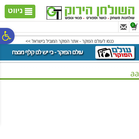
לתפריט
לתוכן
לתפריט
אתר
המרכזי
נגישות
ניווט
0
פ
כנסו לעולם הפוקר - אתר הפוקר המוביל בישראל >>
סר
aa
נג