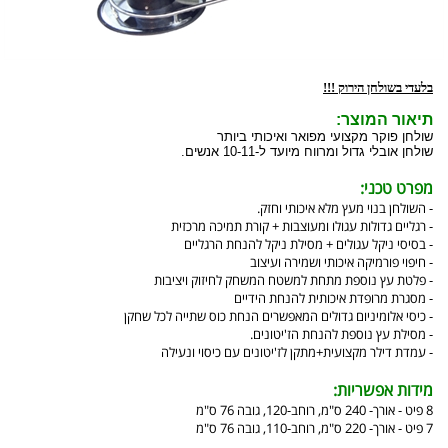
בלעדי בשולחן הירוק !!!
תיאור המוצר:
שולחן פוקר מקצועי מפואר ואיכותי ביותר
שולחן אובלי גדול ומרווח מיועד ל-10-11 אנשים.
מפרט טכני:
- השולחן בנוי מעץ מלא איכותי וחזק.
- רגליים גדולות עגולו ומעוצבות + קורת תמיכה מרכזית
- בסיסי ניקל עגולים + מסילת ניקל להנחת הרגליים
- חיפוי פורמיקה איכותי ושמירה ועיצוב
- פלטת עץ נוספת מתחת למשטח המשחק לחיזוק ויציבות
- מסגרת מרופדת איכותית להנחת הידיים
- כיסי אלומיניום גדולים המאפשרים הנחת כוס שתייה לכל שחקן
- מסילת עץ נוספת להנחת הז'יטונים.
- עמדת דילר מקצועית+מתקן לז'יטונים עם כיסוי ונעילה
מידות אפשריות:
8 פיט - אורך- 240 ס"מ, רוחב-120, גובה 76 ס"מ
7 פיט - אורך- 220 ס"מ, רוחב-110, גובה 76 ס"מ