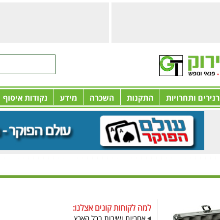
רנירים ותחרויות
התקנות
השכרה
מידע
נקודות איסוף
יטונים DICE-500
למה לקוחות קונים אצלנו:
אחריות ושירות בכל הארץ