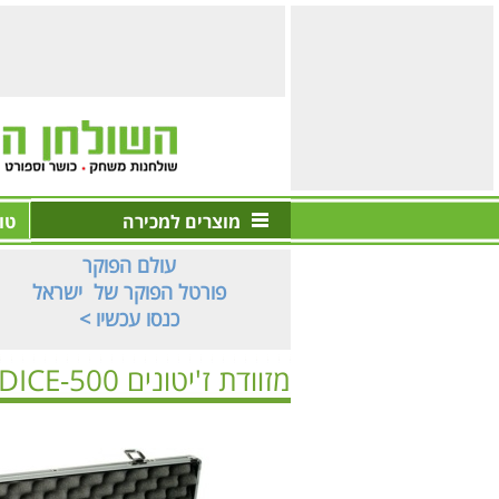
מוצרים למכירה
טו
עולם הפוקר
פורטל הפוקר של ישראל
< כנסו עכשיו
מזוודת ז'יטונים DICE-500
ראשי
>
שולחנות פוקר
>
ציוד פוקר / אביזרי פוקר
>
מזוודת ז'