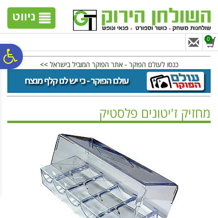
לתפריט
לתוכן
לתפריט
אתר
המרכזי
נגישות
ניווט
0
פ
כנסו לעולם הפוקר - אתר הפוקר המוביל בישראל >>
סר
מחזיק ז'יטונים פלסטיק
נג
ראשי
>
שולחנות פוקר
>
ציוד פוקר / אביזרי פוקר
>
מחזיק ז'יטונים פלסטיק