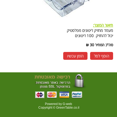
תיאור המוצר:
מעמד מחזיק ז'יטונים מפלסטיק
יכול להחזיק 100 ז'יטונים
סה"כ המחיר
30 ₪
הוסף לסל
הזמן עכשיו
Powered by G-web
Copyright © GreenTable.co.il