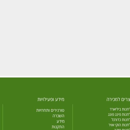
רים למכירה
מידע ופעילויות
חנות ביליארד
טורנירים ותחרויות
חנות פינג פונג
השכרה
חנות כדורגל
מידע
חנות הוקי אויר
התקנות