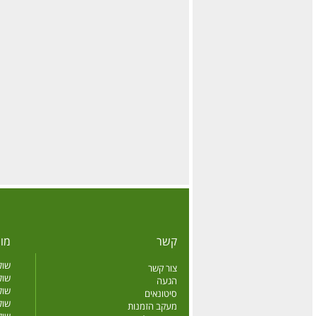
קשר
מוצ
שול
צור קשר
שול
הגעה
שול
סיטונאים
שול
מעקב הזמנות