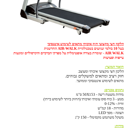
הליכון חצי מקצועי חזק איכותי מתאים לשימוש איטנסיבי
בעל 10 בולמי זעזועים בטכנולוגיית AIR-WALK החדשנית
AIR WALK - שומרת בצורה אופטימלית על מפרקי הברכיים והקרסוליים ומונעות
עייפות ופציעות
תיאור המוצר:
הליכון חצי מקצועי איכותי ומעוצב.
חזק ויציב ומתאים למשקלים גבוהים.
מתאים לשימוש אינטנסיבי וממושך.
נתונים טכניים:
מידות משטח ריצה - 50X153 ס"מ
מנוע - 3 כוח סוס עומתי ואיכותי (החזק ביותר לשימוש בייתי)
זווית - 0-12%
מהירות - 18 קמ"ש
תצוגה - מסך LED
משקל משתמש מקסימלי - 150 ק"ג
מידות: