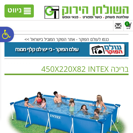
לתפריט
לתוכן
לתפריט
אתר
המרכזי
נגישות
ניווט
0
פ
כנסו לעולם הפוקר - אתר הפוקר המוביל בישראל >>
סר
בריכה 450X220X82 INTEX
נג
ראשי
>
בריכות | ספא
>
בריכות מלבניות
>
בריכה 450X220X82 INTEX