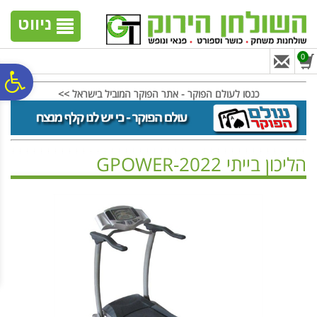
לתפריט
לתוכן
לתפריט
אתר
המרכזי
נגישות
ניווט
0
פ
כנסו לעולם הפוקר - אתר הפוקר המוביל בישראל >>
סר
הליכון בייתי GPOWER-2022
נג
ראשי
>
מכשירי אירובי
>
הליכונים / מסלולי ריצה
>
הליכון בייתי GPOWER-2022