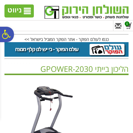
לתפריט
לתוכן
לתפריט
אתר
המרכזי
נגישות
ניווט
0
פ
כנסו לעולם הפוקר - אתר הפוקר המוביל בישראל >>
סר
הליכון בייתי GPOWER-2030
נג
ראשי
>
מכשירי אירובי
>
הליכונים / מסלולי ריצה
>
הליכון בייתי GPOWER-2030