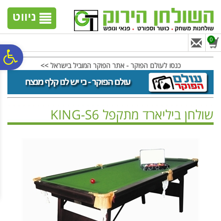
לתפריט
לתוכן
לתפריט
אתר
המרכזי
נגישות
ניווט
0
פ
כנסו לעולם הפוקר - אתר הפוקר המוביל בישראל >>
סר
שולחן ביליארד מתקפל KING-S6
נג
ראשי
>
שולחנות ביליארד
>
שולחנות ביליארד מתקפלים
>
שולחן ביליארד מתקפל KING-S6