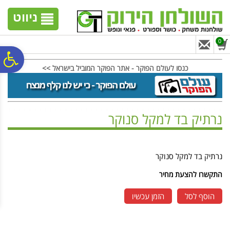
לתפריט
לתוכן
לתפריט
אתר
המרכזי
נגישות
ניווט
0
פ
כנסו לעולם הפוקר - אתר הפוקר המוביל בישראל >>
סר
נרתיק בד למקל סנוקר
נג
ראשי
>
ציוד ביליארד
>
נרתיקים למקלות
>
נרתיק בד למקל סנוקר
נרתיק בד למקל סנוקר
התקשרו להצעת מחיר
הוסף לסל
הזמן עכשיו