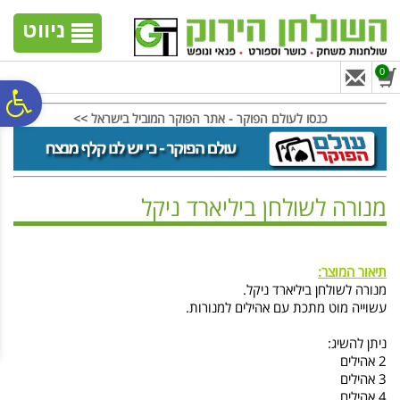
לתפריט
לתוכן
לתפריט
אתר
המרכזי
נגישות
ניווט
0
פ
כנסו לעולם הפוקר - אתר הפוקר המוביל בישראל >>
סר
מנורה לשולחן ביליארד ניקל
נג
ראשי
>
ציוד ביליארד
>
מנורות לשולחן ביליארד
>
מנורה לשולחן ביליארד ניקל
תיאור המוצר:
מנורה לשולחן ביליארד ניקל.
עשוייה מוט מתכת עם אהילים למנורות.
ניתן להשיג:
2 אהילים
3 אהילים
4 אהילים