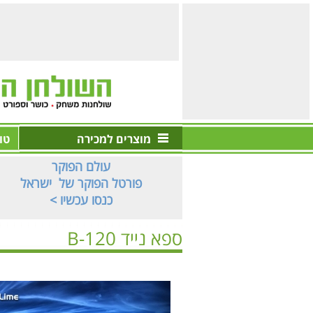
מוצרים למכירה
טו
עולם הפוקר
פורטל הפוקר של ישראל
< כנסו עכשיו
ספא נייד B-120
ראשי
>
בריכות | ספא
>
ספא נייד
>
ספא נייד B-120