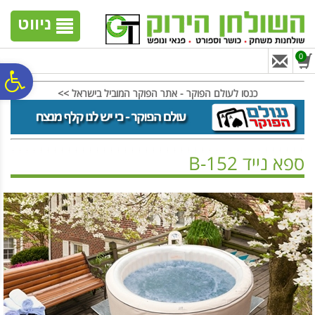
לתפריט
לתוכן
לתפריט
אתר
המרכזי
נגישות
ניווט
0
פ
כנסו לעולם הפוקר - אתר הפוקר המוביל בישראל >>
סר
ספא נייד B-152
נג
ראשי
>
בריכות | ספא
>
ספא נייד
>
ספא נייד B-152