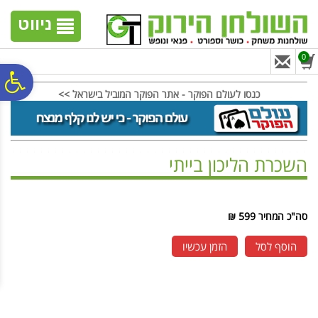
לתפריט
לתוכן
לתפריט
אתר
המרכזי
נגישות
ניווט
0
פ
כנסו לעולם הפוקר - אתר הפוקר המוביל בישראל >>
סר
השכרת הליכון בייתי
נג
ראשי
>
השכרה
>
השכרת מכשירי כושר
>
השכרת הליכון בייתי
סה"כ המחיר
599 ₪
הוסף לסל
הזמן עכשיו