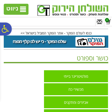
לתפריט
לתוכן
לתפריט
אתר
המרכזי
נגישות
ניווט
0
פ
כנסו לעולם הפוקר - אתר הפוקר המוביל בישראל >>
סר
כושר וספורט
נג
ראשי
>
כושר וספורט
מולטיטריינר בייתי
מכשירי כח
אביזרים ומתקנים