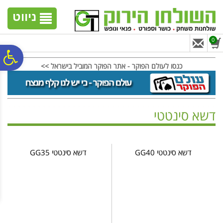
לתפריט
לתוכן
לתפריט
אתר
המרכזי
נגישות
ניווט
0
פ
כנסו לעולם הפוקר - אתר הפוקר המוביל בישראל >>
סר
דשא סינטטי
נג
ראשי
>
גינה וחצר
>
דשא סינטטי
דשא סינטטי GG40
דשא סינטטי GG35