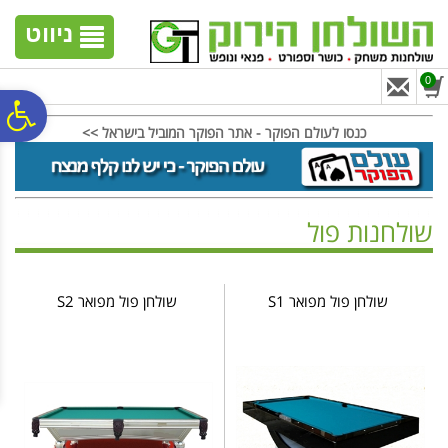
לתפריט
לתוכן
לתפריט
אתר
המרכזי
נגישות
ניווט
0
פ
כנסו לעולם הפוקר - אתר הפוקר המוביל בישראל >>
סר
שולחנות פול
נג
ראשי
>
שולחנות ביליארד
>
שולחנות פול
שולחן פול מפואר S1
שולחן פול מפואר S2