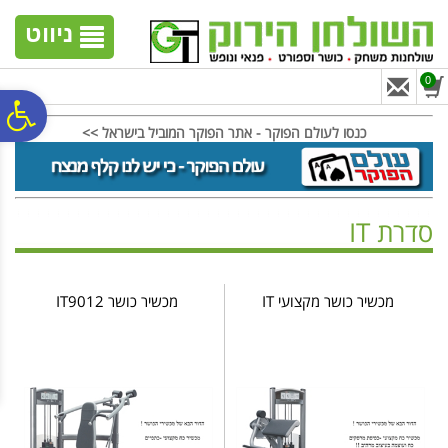
לתפריט
לתוכן
לתפריט
אתר
המרכזי
נגישות
ניווט
0
פ
כנסו לעולם הפוקר - אתר הפוקר המוביל בישראל >>
סר
סדרת IT
נג
ראשי
>
כושר וספורט
>
מכשירי כח
>
סדרת IT
מכשיר כושר מקצועי IT
מכשיר כושר IT9012