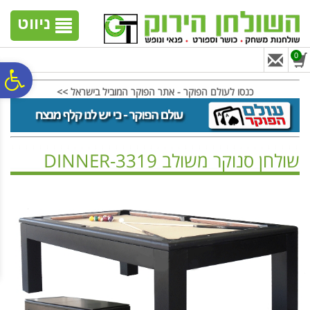
לתפריט
לתוכן
לתפריט
אתר
המרכזי
נגישות
ניווט
0
פ
כנסו לעולם הפוקר - אתר הפוקר המוביל בישראל >>
סר
שולחן סנוקר משולב DINNER-3319
נג
ראשי
>
שולחנות ביליארד
>
שולחנות סנוקר חצי מקצועיים
>
שולחן סנוקר משולב DINNER-3319